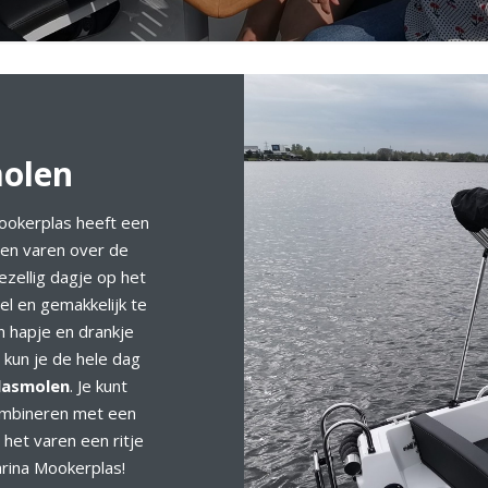
molen
Mookerplas heeft een
en varen over de
ezellig dagje op het
el en gemakkelijk te
n hapje en drankje
o kun je de hele dag
lasmolen
. Je kunt
combineren met een
 het varen een ritje
arina Mookerplas!