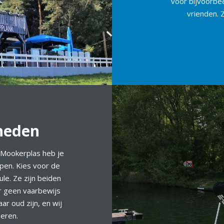
voor bijvoorbee
vrienden. 
heden
 Mookerplas heb je
epen. Kies voor de
le. Ze zijn beiden
er geen vaarbewijs
r oud zijn, en wij
eren.