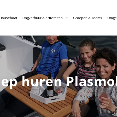
 Houseboat
Dagverhuur & activiteiten
Groepen & Teams
Omge
oep huren Plasmo