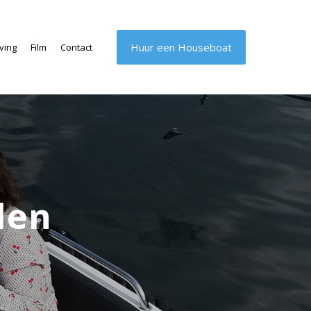
Huur een Houseboat
ving
Film
Contact
len