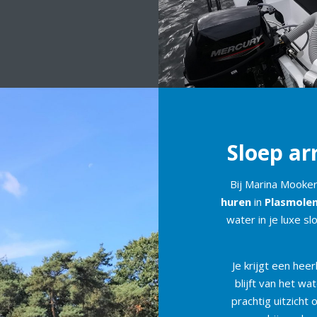
Sloep a
Bij Marina Mooker
huren
in
Plasmole
water in je luxe s
Je krijgt een heer
blijft van het wa
prachtig uitzicht