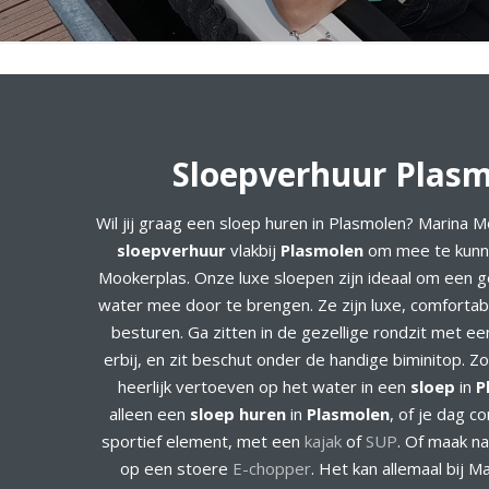
Sloepverhuur Plas
Wil jij graag een sloep huren in Plasmolen? Marina 
sloepverhuur
vlakbij
Plasmolen
om mee te kunn
Mookerplas. Onze luxe sloepen zijn ideaal om een g
water mee door te brengen. Ze zijn luxe, comfortab
besturen. Ga zitten in de gezellige rondzit met ee
erbij, en zit beschut onder de handige biminitop. Z
heerlijk vertoeven op het water in een
sloep
in
P
alleen een
sloep huren
in
Plasmolen
, of je dag 
sportief element, met een
kajak
of
SUP
. Of maak na
op een stoere
E-chopper
. Het kan allemaal bij M